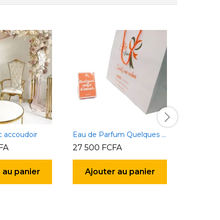
c accoudoir
Eau de Parfum Quelques Notes d’Amour 30ml
FA
27 500
FCFA
10 000
 au panier
Ajouter au panier
Ajou