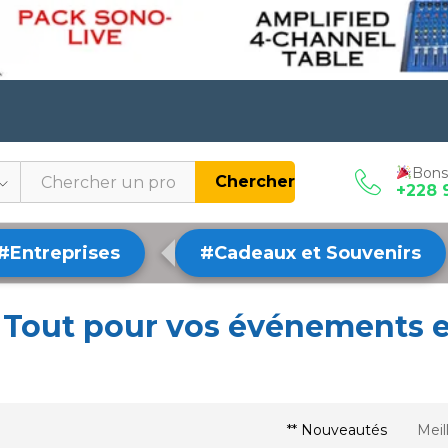
Bons
Chercher
+228 
#Entreprises
#Cadeaux et Souvenirs
 Tout pour vos événements e
** Nouveautés
Meil