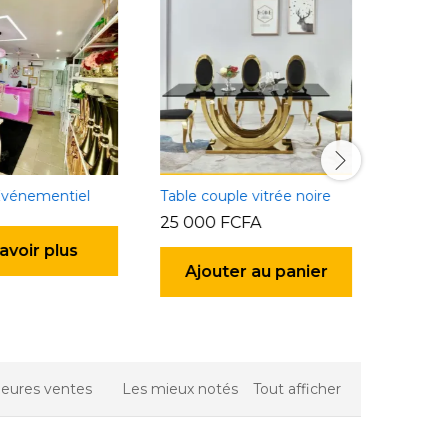
énementiel
Table couple vitrée noire
25 000
FCFA
20 000
voir plus
Ajouter au panier
Ajou
leures ventes
Les mieux notés
Tout afficher