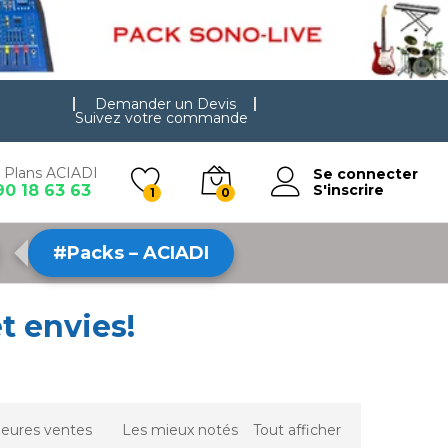
Demander un Devis
Suivez votre commande
 Plans ACIADI
Se connecter
90 18 63 63
S'inscrire
1
0
#Packs – ACIADI
t envies!
leures ventes
Les mieux notés
Tout afficher