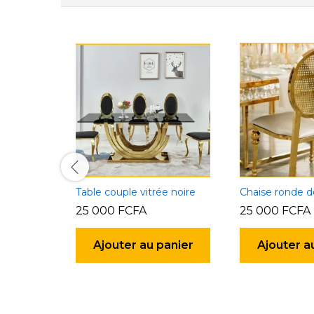
Pack Anniversaire ESSENTIEL pour 10 personnes
Table couple vitrée noire
Chaise ronde d
25 000
FCFA
25 000
FCFA
plus
Ajouter au panier
Ajouter a