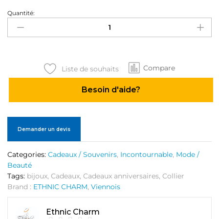
Quantité:
Bijoux
Ensemble
plaqué
or
garanti
Compare
type
Liste de souhaits
2
Besoin d'aide?
quantité
Demander un devis
Categories:
Cadeaux / Souvenirs
,
Incontournable
,
Mode /
Beauté
Tags:
bijoux
,
Cadeaux
,
Cadeaux anniversaires
,
Collier
Brand :
ETHNIC CHARM
,
Viennois
Ethnic Charm