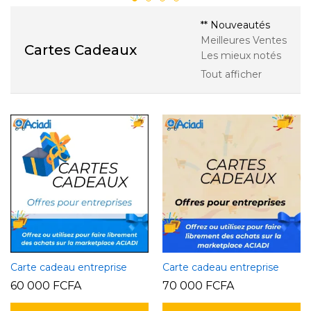
Les
L
produit
produit
options
op
** Nouveautés
peuvent
p
Meilleures Ventes
Cartes Cadeaux
être
êt
Les mieux notés
choisies
ch
Tout afficher
sur
su
la
la
page
p
du
d
produit
pr
Carte cadeau entreprise
Carte cadeau entreprise
Carte cadeau entreprise
Carte cadeau entreprise
Carte cadeau entreprise
Carte cadeau entreprise
60 000
FCFA
70 000
FCFA
80 000
80 000
FCFA
FCFA
150 000
150 000
FCFA
FCFA