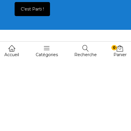
C'est Parti !
0
Liens utiles
Accueil
Catégories
Recherche
Panier
Informations
Guide & Assistance