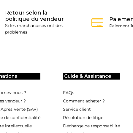
choisies
sur
Retour selon la
la
politique du vendeur
Paiemen
page
Si les marchandises ont des
Paiement 1
du
problèmes
produit
mations
Guide & Assistance
mmes-nous ?
FAQs
es vendeur ?
Comment acheter ?
 Après Vente (SAV)
Service client
ue de confidentialité
Résolution de litige
té intellectuelle
Décharge de responsabilité