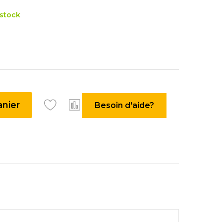
 stock
anier
Besoin d'aide?