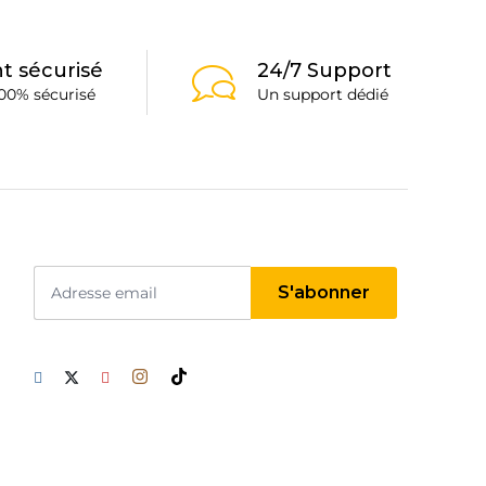
choisies
sur
la
t sécurisé
24/7 Support
page
00% sécurisé
Un support dédié
du
produit