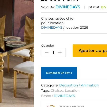
DIVINEDAYS
Statut:
En
Sold By:
Chaises rayées chic
pour location
DIVINEDAYS
/ location 2026
Quantité:
Chaises
Ajouter au p
rayées
chic
quantité
Demander un devis
Catégorie:
Décoration / Animation
Tags:
Chaises
,
Location
Brand :
DIVINEDAYS