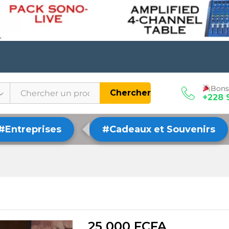
Bons
Chercher
+228 
#Entreprises
#Cadeaux et Souvenirs
25 000
FCFA