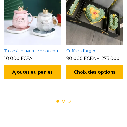
Tasse à couvercle + soucoupe
Coffret d’argent
10 000
FCFA
90 000
FCFA
–
275 000
FC
C
pr
Ajouter au panier
Choix des options
a
pl
va
Le
op
p
êt
ch
su