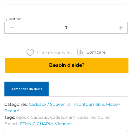
Quantité:
Ensemble
collier
et
boucles
d'oreilles
Compare
1
Liste de souhaits
quantité
Besoin d'aide?
Demander un devis
Categories:
Cadeaux / Souvenirs
,
Incontournable
,
Mode /
Beauté
Tags:
bijoux
,
Cadeaux
,
Cadeaux anniversaires
,
Collier
Brand :
ETHNIC CHARM
,
Viennois