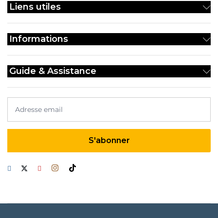
Liens utiles
la
p
d
Informations
pr
Guide & Assistance