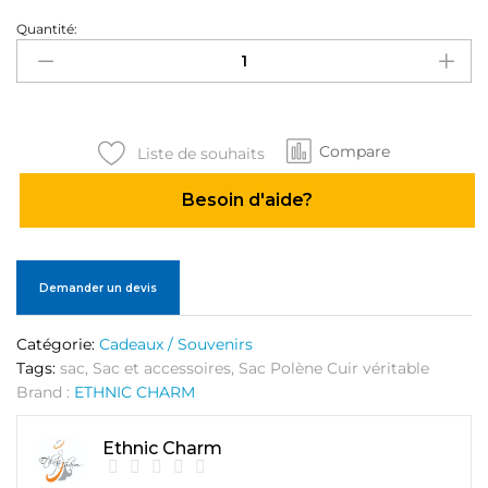
Quantité:
Sac
Polène
Cuir
véritable
quantité
Compare
Liste de souhaits
Besoin d'aide?
Demander un devis
Catégorie:
Cadeaux / Souvenirs
Tags:
sac
,
Sac et accessoires
,
Sac Polène Cuir véritable
Brand :
ETHNIC CHARM
Ethnic Charm