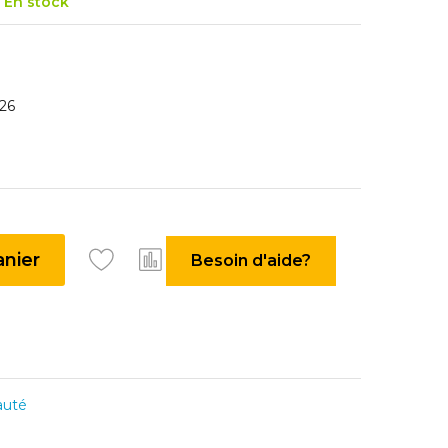
En stock
026
anier
Besoin d'aide?
auté