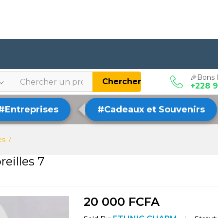
🎉Bons 
Chercher
+228 9
#Entreprises
#Cadeaux et Souvenirs
es 7
reilles 7
20 000
FCFA