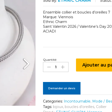
ETHNIC CHARM
Statut:
Sold By:
Ensemble collier et boucles d’oreilles 7
Marque: Viennois
Ethnic Charm
Saint Valentin 2026 / Valentine’s Day 2
ACIADI
Quantité:
Ensemble
Ajouter au p
collier
et
boucles
d’oreilles
7
Demander un devis
quantité
Categories:
Incontournable
,
Mode / Be
Tags:
bijoux
,
boucles d’oreilles
,
Collier