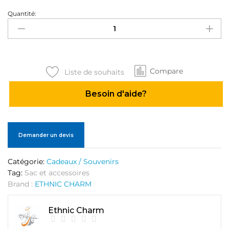
Quantité:
Sac
Dame
Bottega
Veneta
quantité
Compare
Liste de souhaits
Besoin d'aide?
Demander un devis
Catégorie:
Cadeaux / Souvenirs
Tag:
Sac et accessoires
Brand :
ETHNIC CHARM
Ethnic Charm