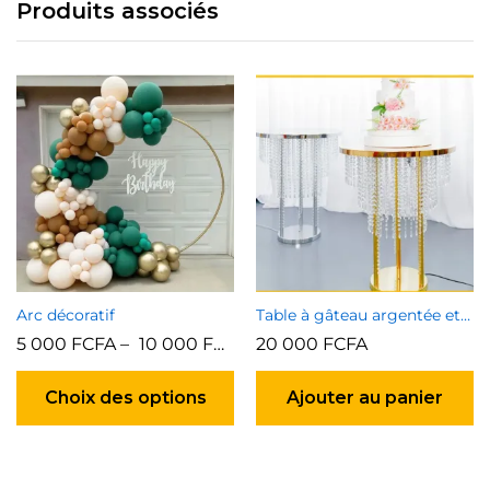
Produits associés
Arc décoratif
Table à gâteau argentée et dorée
5 000
FCFA
–
10 000
FCFA
20 000
FCFA
Ce
produit
Choix des options
Ajouter au panier
a
plusieurs
variations.
Les