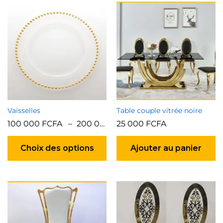
Vaisselles
Table couple vitrée noire
100 000
FCFA
–
200 000
FCFA
25 000
FCFA
Ce
produit
Choix des options
Ajouter au panier
a
plusieurs
variations.
Les
options
peuvent
être