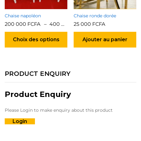
Chaise napoléon
Chaise ronde dorée
200 000
FCFA
–
400 000
FCFA
25 000
FCFA
Ce
produit
Choix des options
Ajouter au panier
a
plusieurs
variations.
Les
options
PRODUCT ENQUIRY
peuvent
être
choisies
Product Enquiry
sur
la
Please Login to make enquiry about this product
page
du
Login
produit