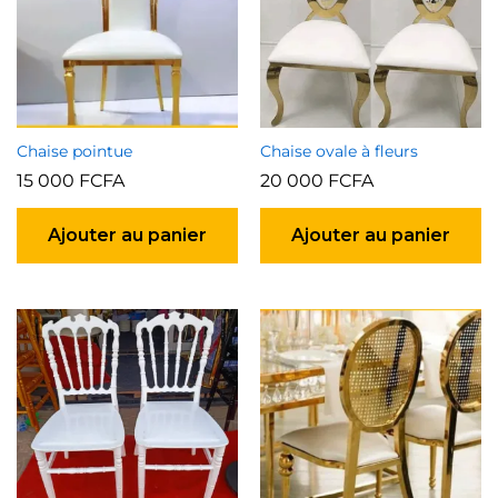
choisies
sur
la
page
du
produit
Chaise pointue
Chaise ovale à fleurs
15 000
FCFA
20 000
FCFA
Ajouter au panier
Ajouter au panier