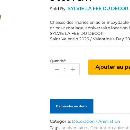
SYLVIE LA FEE DU DECOR
Sold By:
Chaises des mariés en acier inoxydable
or pour mariage, anniversaire location
SYLVIE LA FEE DU DECOR
Saint Valentin 2026 /
Valentine’s Day 2
Quantité:
Chaises
Ajouter au p
des
mariés
en
acier
inoxydable
plaqué
or
Demander un devis
2
quantité
Catégorie:
Décoration / Animation
Tags:
anniversaires
,
Decoration animat