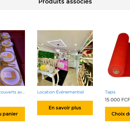
Produits associés
Enssemble de couverts avec plat 1800 FCFA
Location Événementiel
Tapis
15 000
FC
En savoir plus
u panier
Choix d