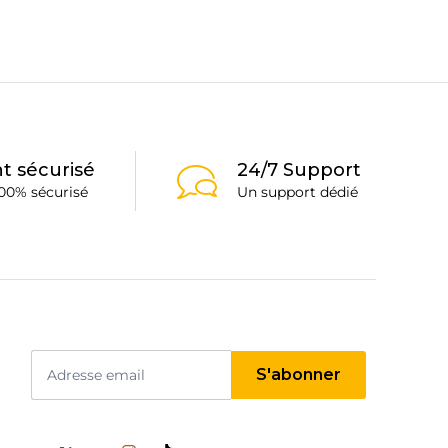
variations.
Les
options
peuvent
être
choisies
sur
la
t sécurisé
24/7 Support
page
00% sécurisé
Un support dédié
du
produit