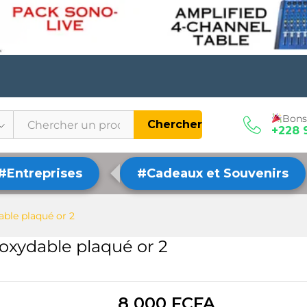
Bons
Chercher
+228 
#Entreprises
#Cadeaux et Souvenirs
able plaqué or 2
noxydable plaqué or 2
8 000
FCFA