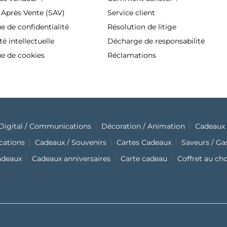
 Après Vente (SAV)
Service client
ue de confidentialité
Résolution de litige
té intellectuelle
Décharge de responsabilité
ue de cookies
Réclamations
Digital / Communications
Décoration / Animation
Cadeaux 
cations
Cadeaux / Souvenirs
Cartes Cadeaux
Saveurs / G
adeaux
Cadeaux anniversaires
Carte cadeau
Coffret au ch