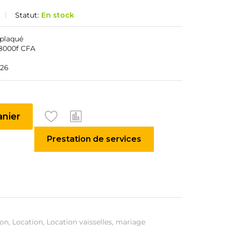
Statut:
En stock
 plaqué
 8000f CFA
026
anier
Prestation de services
ion
,
Location
,
Location vaisselles
,
mariage