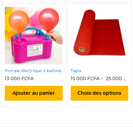
va
Le
op
pe
êt
ch
su
la
p
d
pr
Pompe électrique à ballons
Tapis
13 000
FCFA
15 000
FCFA
–
25 000
FCF
C
pr
Ajouter au panier
Choix des options
a
pl
va
Le
op
pe