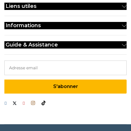
êt
Liens utiles
ch
su
la
Informations
p
d
pr
Guide & Assistance