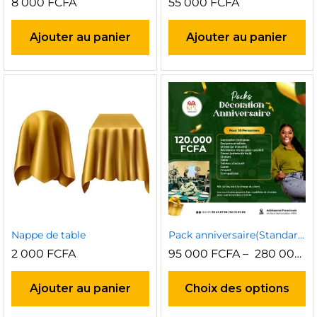
8 000
FCFA
55 000
FCFA
Ajouter au panier
Ajouter au panier
Nappe de table
Pack anniversaire(Standard, Premium)
2 000
FCFA
95 000
FCFA
–
280 000
F
x
x
C
n
x
pr
Ajouter au panier
Choix des options
a
pl