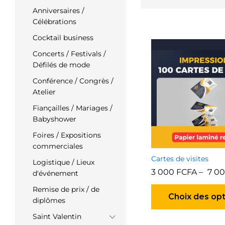
Anniversaires /
Célébrations
Cocktail business
Concerts / Festivals /
Défilés de mode
Conférence / Congrès /
Atelier
Fiançailles / Mariages /
Babyshower
Foires / Expositions
commerciales
Cartes de visites
Logistique / Lieux
3 000
FCFA
–
7 0
d'événement
Remise de prix / de
Choix des op
diplômes
Saint Valentin