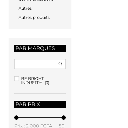
Autres
Autres produits
PAR MARQUES
BE BRIGHT
INDUSTRY
(3)
PAR PRIX
Prix
Prix
Prix :
2 000 FCFA
—
50