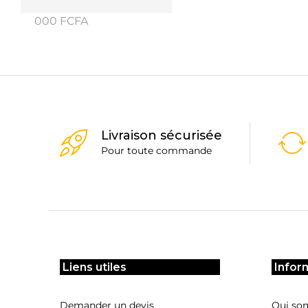
min
max
000 FCFA
Livraison sécurisée
Pour toute commande
Liens utiles
Infor
Demander un devis
Qui so