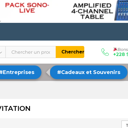
Bons
Chercher
+228 
#Entreprises
#Cadeaux et Souvenirs
VITATION
T