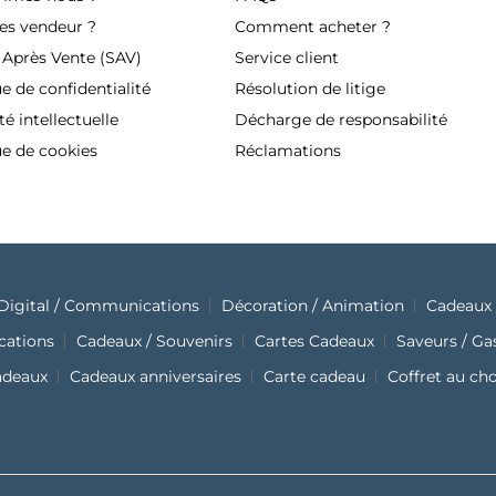
es vendeur ?
Comment acheter ?
 Après Vente (SAV)
Service client
ue de confidentialité
Résolution de litige
té intellectuelle
Décharge de responsabilité
ue de cookies
Réclamations
Digital / Communications
Décoration / Animation
Cadeaux 
cations
Cadeaux / Souvenirs
Cartes Cadeaux
Saveurs / G
adeaux
Cadeaux anniversaires
Carte cadeau
Coffret au ch