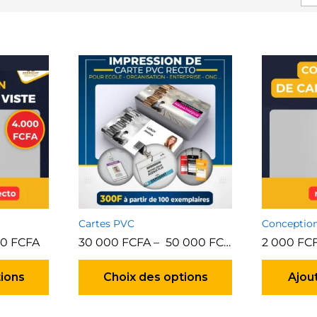
Cartes PVC
Conception 
00
FCFA
30 000
FCFA
–
50 000
FCFA
2 000
FC
Ce
Ce
produit
produit
tions
Choix des options
Ajou
a
a
plusieurs
plusieurs