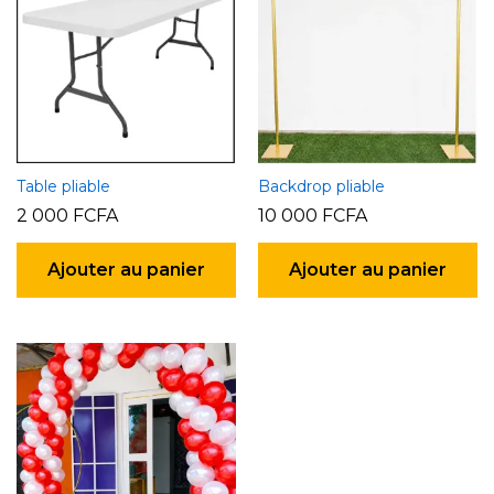
peuvent
être
choisies
sur
la
page
du
produit
Table pliable
Backdrop pliable
2 000
FCFA
10 000
FCFA
Ajouter au panier
Ajouter au panier