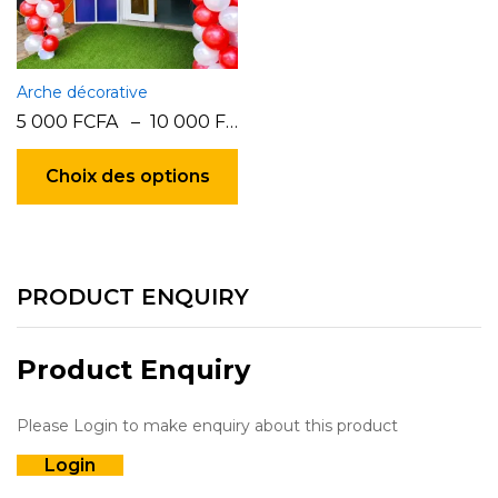
Arche décorative
5 000
FCFA
–
10 000
FCFA
Ce
produit
Choix des options
a
plusieurs
variations.
Les
options
PRODUCT ENQUIRY
peuvent
être
choisies
Product Enquiry
sur
la
Please Login to make enquiry about this product
page
du
Login
produit