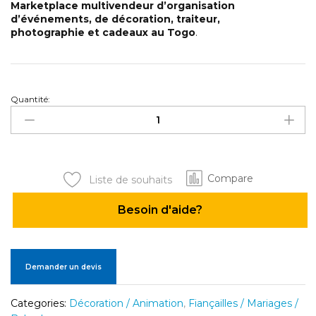
Marketplace multivendeur d’organisation
d’événements, de décoration, traiteur,
photographie et cadeaux au Togo
.
Quantité:
Décoration
anniversaire
quantité
Compare
Liste de souhaits
Besoin d'aide?
Demander un devis
Categories:
Décoration / Animation
,
Fiançailles / Mariages /