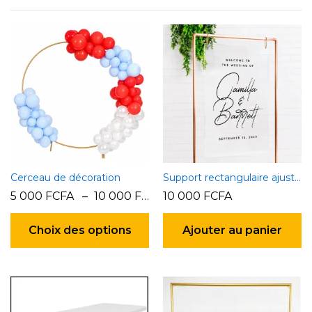
Cerceau de décoration
Support rectangulaire ajustable
5 000
FCFA
–
10 000
FCFA
10 000
FCFA
Ce
produit
Choix des options
Ajouter au panier
a
plusieurs
variations.
Les
options