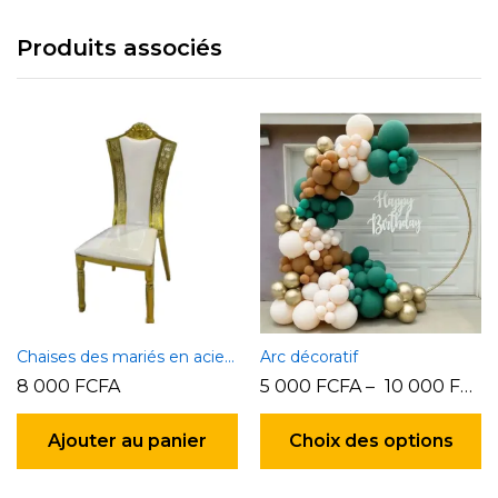
Produits associés
Chaises des mariés en acier inoxydable plaqué or 2
Arc décoratif
8 000
FCFA
5 000
FCFA
–
10 000
FCFA
C
pr
Ajouter au panier
Choix des options
a
pl