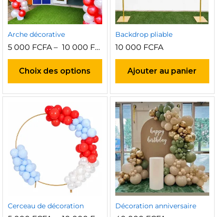
Arche décorative
Backdrop pliable
5 000
FCFA
–
10 000
FCFA
10 000
FCFA
Ce
produit
Choix des options
Ajouter au panier
a
plusieurs
variations.
Les
options
peuvent
être
choisies
sur
la
page
du
produit
Cerceau de décoration
Décoration anniversaire