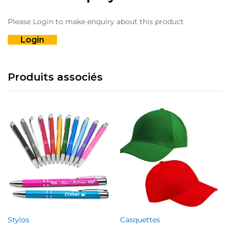
su
la
Please Login to make enquiry about this product
p
d
Login
pr
Produits associés
Stylos
Casquettes