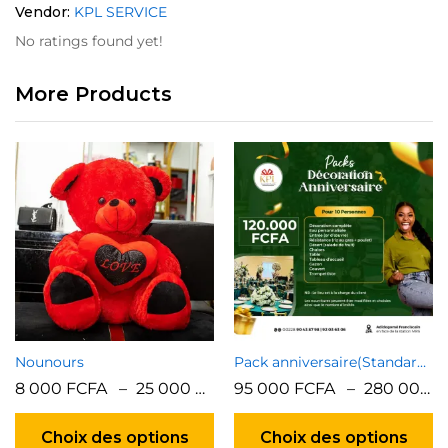
Vendor:
KPL SERVICE
No ratings found yet!
More Products
Nounours
Pack anniversaire(Standard, Premium)
8 000
FCFA
–
25 000
FCFA
95 000
FCFA
–
280 000
F
Ce
C
produit
pr
Choix des options
Choix des options