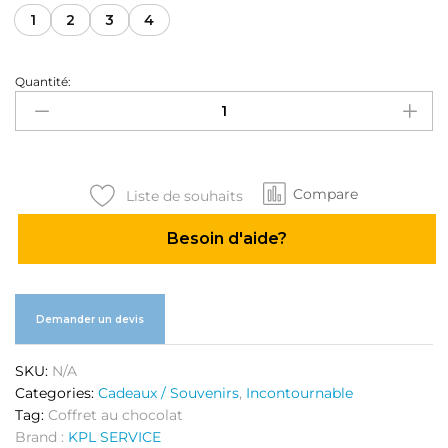
1
2
3
4
Quantité:
Coffret
au
chocolat
quantité
Compare
Liste de souhaits
Besoin d'aide?
Demander un devis
SKU:
N/A
Categories:
Cadeaux / Souvenirs
,
Incontournable
Tag:
Coffret au chocolat
Brand :
KPL SERVICE