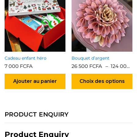
op
p
êt
ch
su
la
p
d
pr
Cadeau enfant héro
Bouquet d’argent
7 000
FCFA
26 500
FCFA
–
124 000
F
C
pr
Ajouter au panier
Choix des options
a
pl
va
Le
op
PRODUCT ENQUIRY
p
êt
ch
Product Enquiry