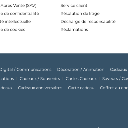
 Après Vente (SAV)
Service client
ue de confidentialité
Résolution de litige
té intellectuelle
Décharge de responsabilité
ue de cookies
Réclamations
Digital / Communications
Décoration / Animation
Cadeaux 
cations
Cadeaux / Souvenirs
Cartes Cadeaux
Saveurs / G
adeaux
Cadeaux anniversaires
Carte cadeau
Coffret au ch