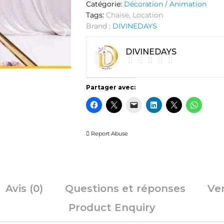
Catégorie:
Décoration / Animation
Tags:
Chaise
,
Location
Brand :
DIVINEDAYS
DIVINEDAYS
Partager avec:
Report Abuse
Avis (0)
Questions et réponses
Ve
Product Enquiry