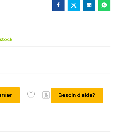
 stock
anier
Besoin d'aide?