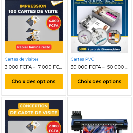
x
x
n
x
Cartes de visites
Cartes PVC
3 000
FCFA
–
7 000
FCFA
30 000
FCFA
–
50 000
FC
Ce
C
produit
pr
Choix des options
Choix des options
a
a
plusieurs
pl
variations.
va
Les
Le
options
op
peuvent
pe
être
êt
choisies
ch