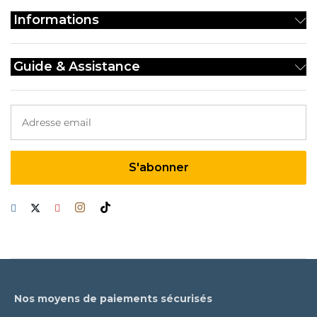
la
Informations
page
du
produit
Guide & Assistance
Nos moyens de paiements sécurisés