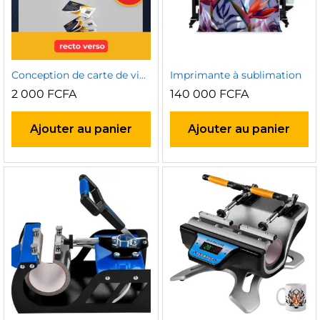
sur
su
la
la
page
p
du
d
produit
pr
Conception de carte de visite
Imprimante à sublimation
2 000
FCFA
140 000
FCFA
Ajouter au panier
Ajouter au panier