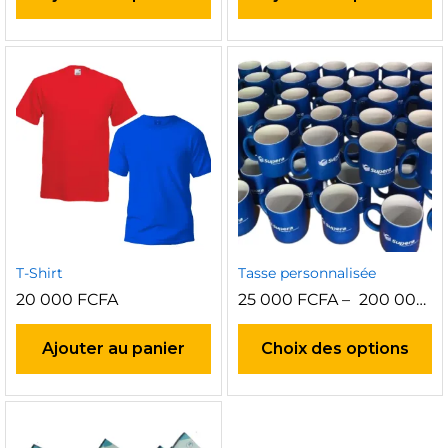
T-Shirt
Tasse personnalisée
20 000
FCFA
25 000
FCFA
–
200 000
F
C
pr
Ajouter au panier
Choix des options
a
pl
va
Le