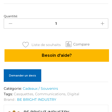
Quantité:
Casquettes
quantité
Compare
Liste de souhaits
Besoin d'aide?
Demander un devis
Catégorie:
Cadeaux / Souvenirs
Tags:
Casquettes
,
Communications
,
Digital
Brand :
BE BRIGHT INDUSTRY