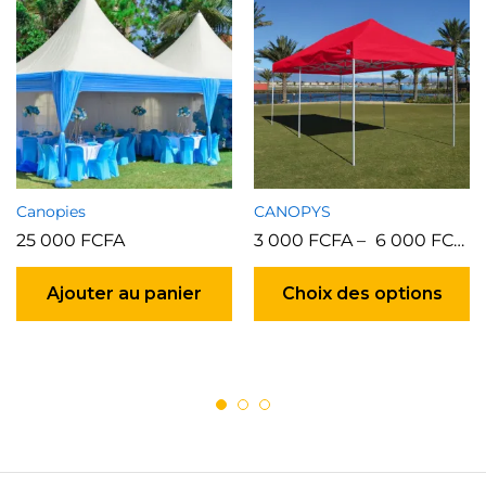
Canopies
CANOPYS
25 000
FCFA
3 000
FCFA
–
6 000
FCFA
C
pr
Ajouter au panier
Choix des options
a
pl
va
Le
op
p
êt
ch