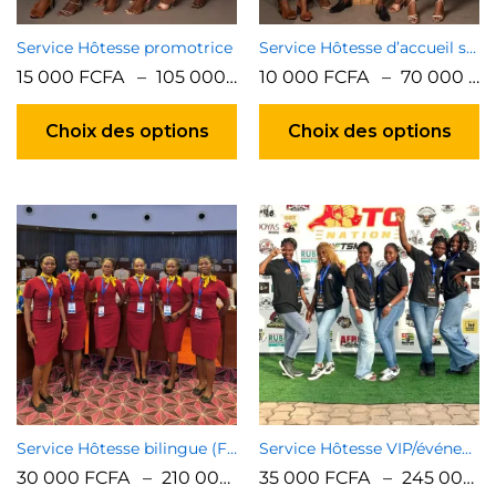
Service Hôtesse promotrice
Service Hôtesse d’accueil standard
15 000
FCFA
–
105 000
FCFA
10 000
FCFA
–
70 000
FC
Ce
C
produit
pr
Choix des options
Choix des options
a
a
plusieurs
pl
variations.
va
Les
Le
options
op
peuvent
p
être
êt
choisies
ch
sur
su
la
la
page
p
du
d
produit
pr
Service Hôtesse bilingue (Français/Anglais)
Service Hôtesse VIP/événement premium
30 000
FCFA
–
210 000
FCFA
35 000
FCFA
–
245 000
F