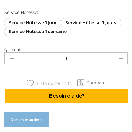
Service Hôtesse:
Service Hôtesse 1 jour
Service Hôtesse 3 jours
Service Hôtesse 1 semaine
Quantité:
Service
Hôtesse
commerciale
quantité
Compare
Liste de souhaits
Besoin d'aide?
Demander un devis