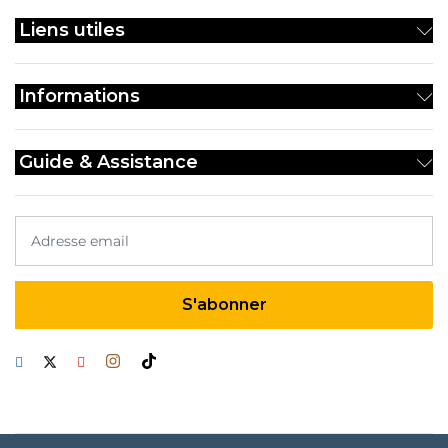
su
Liens utiles
la
p
d
Informations
pr
Guide & Assistance