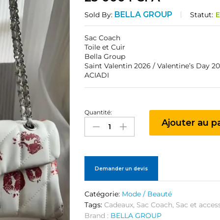
BELLA GROUP
Statut:
E
Sold By:
Sac Coach
Toile et Cuir
Bella Group
Saint Valentin 2026 / Valentine’s Day 2
ACIADI
Quantité:
Sac
Ajouter au p
Coach
quantité
Demander un devis
Catégorie:
Mode / Beauté
Tags:
Cadeaux
,
Sac Coach
,
Sac et acces
Brand :
BELLA GROUP