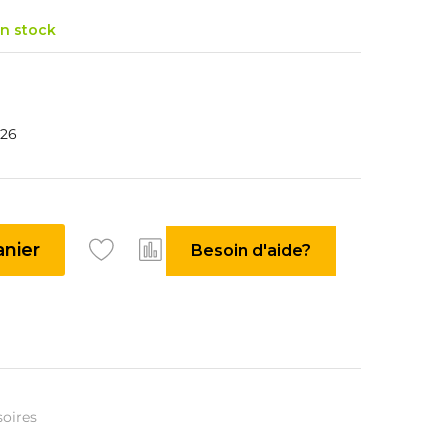
n stock
026
anier
Besoin d'aide?
soires