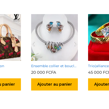
ton
Ensemble collier et boucles d’oreilles 7
Trio(alliance
20 000
FCFA
45 000
FC
u panier
Ajouter au panier
Ajouter