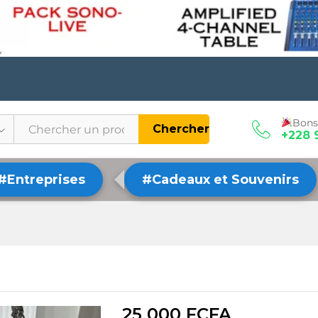
Bons
Chercher
+228 
#Entreprises
#Cadeaux et Souvenirs
25 000
FCFA