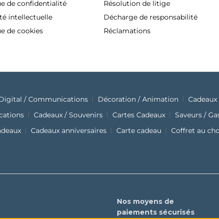
ue de confidentialité
Résolution de litige
té intellectuelle
Décharge de responsabilité
ue de cookies
Réclamations
Digital / Communications
Décoration / Animation
Cadeaux 
cations
Cadeaux / Souvenirs
Cartes Cadeaux
Saveurs / G
adeaux
Cadeaux anniversaires
Carte cadeau
Coffret au ch
Nos moyens de
paiements sécurisés