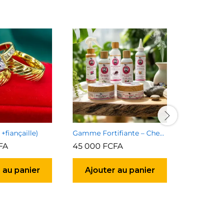
 +fiançaille)
Gamme Fortifiante – Cheveux naturels & défrisés
FA
45 000
FCFA
10 000
 au panier
Ajouter au panier
Ajou