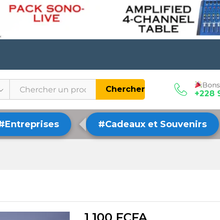
Bons
Chercher
+228 
#Entreprises
#Cadeaux et Souvenirs
1 100
FCFA