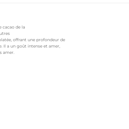
e cacao de la
utres
latée, offrant une profondeur de
. Il a un goût intense et amer,
ès amer.