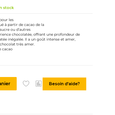
n stock
pour les
ué à partir de cacao de la
 sucre ou d’autres
rience chocolatée, offrant une profondeur de
tée inégalée. Il a un goût intense et amer,
 chocolat très amer.
e cacao
anier
Besoin d'aide?