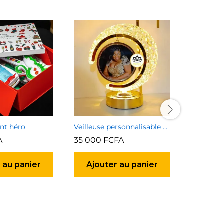
nt héro
Veilleuse personnalisable avec photo et texte (2faces)
Clé USB
A
35 000
FCFA
23 000
 au panier
Ajouter au panier
Ajou