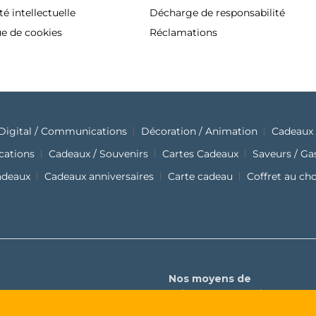
té intellectuelle
Décharge de responsabilité
ue de cookies
Réclamations
Digital / Communications
Décoration / Animation
Cadeaux 
cations
Cadeaux / Souvenirs
Cartes Cadeaux
Saveurs / G
adeaux
Cadeaux anniversaires
Carte cadeau
Coffret au ch
Nos moyens de
paiements sécurisés