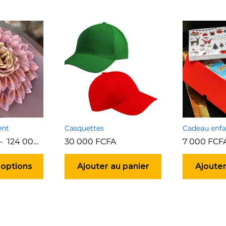
ent
Casquettes
Cadeau enfa
–
124 000
FCFA
30 000
FCFA
7 000
FCF
Ce
produit
 options
Ajouter au panier
Ajouter
a
plusieurs
variations.
Les
options