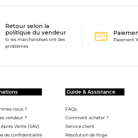
peuvent
être
choisies
sur
Retour selon la
la
politique du vendeur
Paiemen
page
Si les marchandises ont des
Paiement 1
du
problèmes
produit
mations
Guide & Assistance
mmes-nous ?
FAQs
es vendeur ?
Comment acheter ?
 Après Vente (SAV)
Service client
ue de confidentialité
Résolution de litige