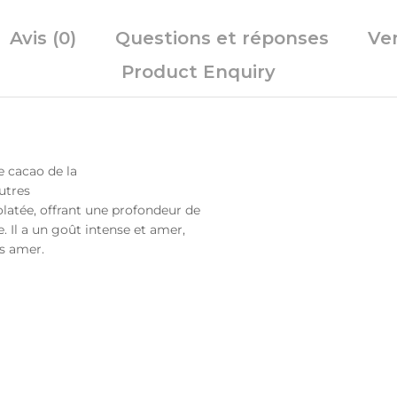
Avis (0)
Questions et réponses
Ve
Product Enquiry
e cacao de la
utres
latée, offrant une profondeur de
. Il a un goût intense et amer,
ès amer.