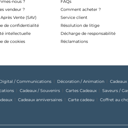
mmes-nous ?
FAQs
es vendeur ?
Comment acheter ?
 Après Vente (SAV)
Service client
ue de confidentialité
Résolution de litige
té intellectuelle
Décharge de responsabilité
ue de cookies
Réclamations
Digital / Communications
Décoration / Animation
Cadeaux 
cations
Cadeaux / Souvenirs
Cartes Cadeaux
Saveurs / G
adeaux
Cadeaux anniversaires
Carte cadeau
Coffret au ch