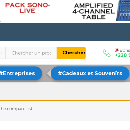
Bons
Chercher
+228 
#Entreprises
#Cadeaux et Souvenirs
the compare list