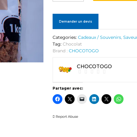
cacao
en
VRAC
quantité
Demander un devis
Categories:
Cadeaux / Souvenirs
,
Saveu
Tag:
Chocolat
Brand :
CHOCOTOGO
CHOCOTOGO
Partager avec:
Report Abuse