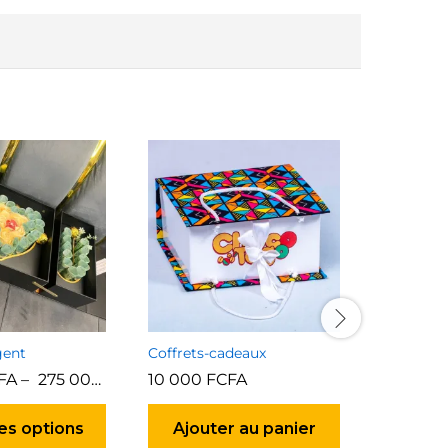
gent
Coffrets-cadeaux
FA
–
275 000
FCFA
10 000
FCFA
45 000
Ce
produit
es options
Ajouter au panier
Ajou
a