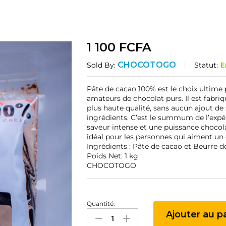
1 100
FCFA
CHOCOTOGO
Statut:
E
Sold By:
Pâte de cacao 100% est le choix ultime 
amateurs de chocolat purs. Il est fabriq
plus haute qualité, sans aucun ajout de
ingrédients. C’est le summum de l’expé
saveur intense et une puissance chocola
idéal pour les personnes qui aiment un
Ingrédients : Pâte de cacao et Beurre d
Poids Net: 1 kg
CHOCOTOGO
Quantité:
Pâte
Ajouter au p
de