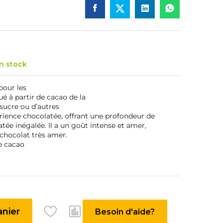
n stock
pour les
ué à partir de cacao de la
 sucre ou d’autres
rience chocolatée, offrant une profondeur de
tée inégalée. Il a un goût intense et amer,
 chocolat très amer.
e cacao
anier
Besoin d'aide?