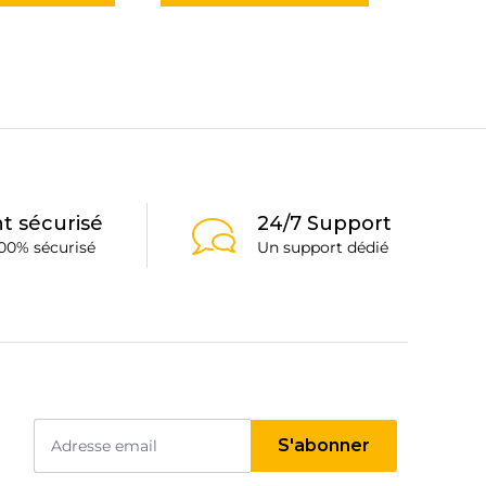
plusieurs
variations.
Les
options
peuvent
être
choisies
sur
la
t sécurisé
24/7 Support
page
00% sécurisé
Un support dédié
du
produit