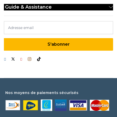
produit
pr
Guide & Assistance
Nos moyens de paiements sécurisés