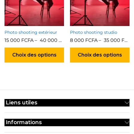
Photo shooting extérieur
Photo shooting studio
15 000
FCFA
–
40 000
FCFA
8 000
FCFA
–
35 000
FCFA
Ce
C
produit
pr
Choix des options
Choix des options
a
a
plusieurs
pl
variations.
va
Les
Le
options
op
peuvent
p
être
êt
Liens utiles
choisies
ch
sur
su
la
la
Informations
page
p
du
d