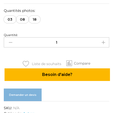
Quantités photos:
03
08
18
Quantité:
Photo
shooting
studio
quantité
Compare
Liste de souhaits
Besoin d'aide?
Demander un devis
SKU:
N/A