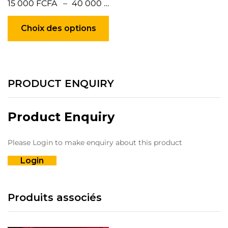
15 000
FCFA
–
40 000
FCFA
Ce
produit
Choix des options
a
plusieurs
variations.
Les
options
PRODUCT ENQUIRY
peuvent
être
choisies
Product Enquiry
sur
la
Please Login to make enquiry about this product
page
du
Login
produit
Produits associés