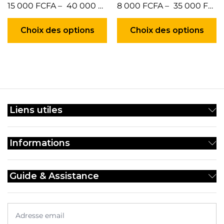
15 000
FCFA
–
40 000
FCFA
8 000
FCFA
–
35 000
FCFA
Ce
C
produit
pr
Choix des options
Choix des options
a
a
plusieurs
pl
variations.
va
Les
Le
options
op
peuvent
p
être
êt
Liens utiles
choisies
ch
sur
su
la
la
Informations
page
p
du
d
produit
pr
Guide & Assistance