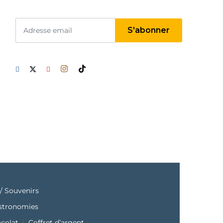
/ Souvenirs
astronomies
ocolat
Coffret d’argent