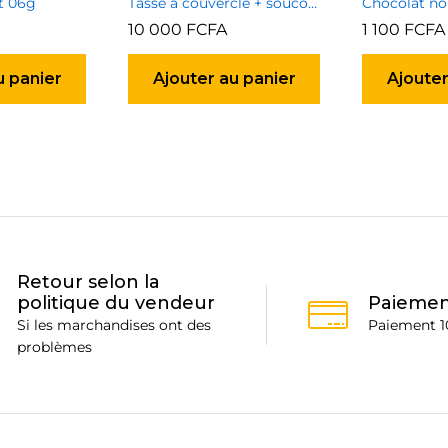
it 06g
Tasse à couvercle + soucoupe
Chocolat no
10 000
FCFA
1 100
FCFA
u panier
Ajouter au panier
Ajouter
Retour selon la
politique du vendeur
Paiemen
Si les marchandises ont des
Paiement 1
problèmes