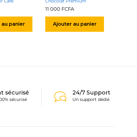
ir Café
Chocolat Premium
Cadeau e
11 000
FCFA
7 000
F
 au panier
Ajouter au panier
Ajou
t sécurisé
24/7 Support
00% sécurisé
Un support dédié