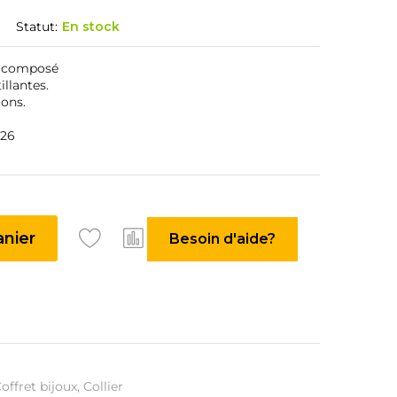
Statut:
En stock
c composé
illantes.
ions.
026
anier
Besoin d'aide?
offret bijoux
,
Collier