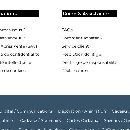
mations
Guide & Assistance
mmes-nous ?
FAQs
es vendeur ?
Comment acheter ?
 Après Vente (SAV)
Service client
ue de confidentialité
Résolution de litige
té intellectuelle
Décharge de responsabilité
ue de cookies
Réclamations
Digital / Communications
Décoration / Animation
Cadeaux 
cations
Cadeaux / Souvenirs
Cartes Cadeaux
Saveurs / G
adeaux
Cadeaux anniversaires
Carte cadeau
Coffret au ch