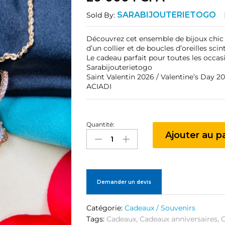
SARABIJOUTERIETOGO
Sold By:
Découvrez cet ensemble de bijoux chi
d’un collier et de boucles d’oreilles scint
Le cadeau parfait pour toutes les occas
Sarabijouterietogo
Saint Valentin 2026 / Valentine’s Day 2
ACIADI
Quantité:
Ensemble
Ajouter au p
bijoux
quantité
Demander un devis
Catégorie:
Cadeaux / Souvenirs
Tags:
Cadeaux
,
Cadeaux anniversaires
,
C