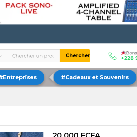
Bons
Chercher
+228 
#Entreprises
#Cadeaux et Souvenirs
20 000
FCFA