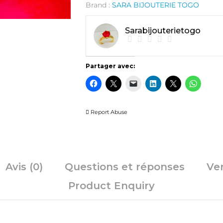
Brand :
SARA BIJOUTERIE TOGO
Sarabijouterietogo
Partager avec:
Report Abuse
Avis (0)
Questions et réponses
Ve
Product Enquiry