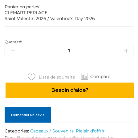
Panier en perles
CLEMART PERLAGE
Saint Valentin 2026 /
Valentine’s Day 2026
Quantité:
Panier
en
perles
quantité
Compare
Liste de souhaits
Besoin d'aide?
Demander un devis
Categories:
Cadeaux / Souvenirs
,
Plaisir d'offrir
Tags:
Bracelet en pierres naturelles (bracelet perles