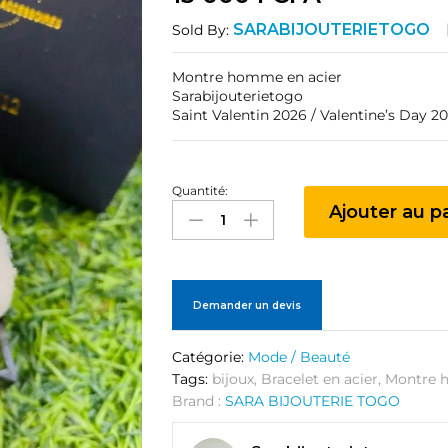
SARABIJOUTERIETOGO
Sold By:
Montre homme en acier
Sarabijouterietogo
Saint Valentin 2026 / Valentine’s Day 2
Quantité:
Montre
Ajouter au p
homme
en
acier
quantité
Demander un devis
Catégorie:
Mode / Beauté
Tags:
bijoux
,
Bracelet en acier
,
Montre 
Brand :
SARA BIJOUTERIE TOGO