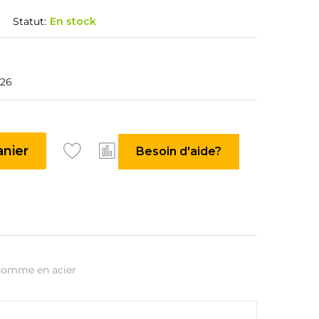
Statut:
En stock
026
anier
Besoin d'aide?
homme en acier