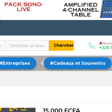
Bons
Chercher
+228 
#Entreprises
#Cadeaux et Souvenirs
15 000
FCFA