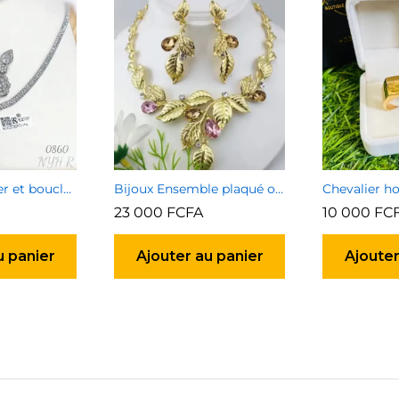
Ensemble collier et boucles d’oreilles 4
Bijoux Ensemble plaqué or garanti type 2
Chevalier 
23 000
FCFA
10 000
FC
u panier
Ajouter au panier
Ajouter