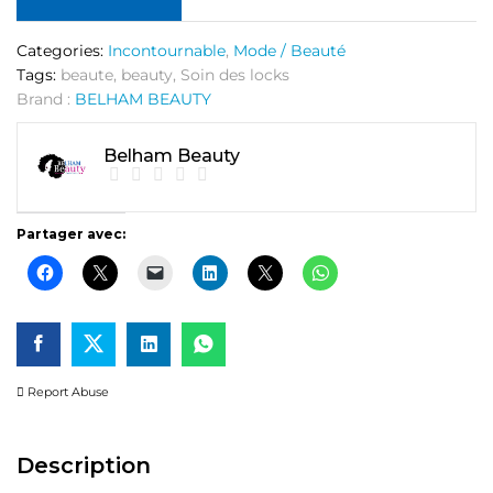
pellicules
quantité
Categories:
Incontournable
,
Mode / Beauté
Tags:
beaute
,
beauty
,
Soin des locks
Brand :
BELHAM BEAUTY
Belham Beauty
Partager avec:
Report Abuse
Description