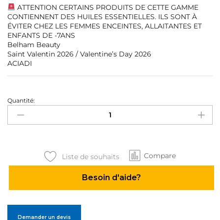
ATTENTION CERTAINS PRODUITS DE CETTE GAMME
CONTIENNENT DES HUILES ESSENTIELLES. ILS SONT À
ÉVITER CHEZ LES FEMMES ENCEINTES, ALLAITANTES ET
ENFANTS DE -7ANS
Belham Beauty
Saint Valentin 2026 / Valentine’s Day 2026
ACIADI
Quantité:
Gamme
Locks
–
Soin
des
Compare
locks
Liste de souhaits
&
Besoin d'aide?
cuir
chevelu
–
anti-
Demander un devis