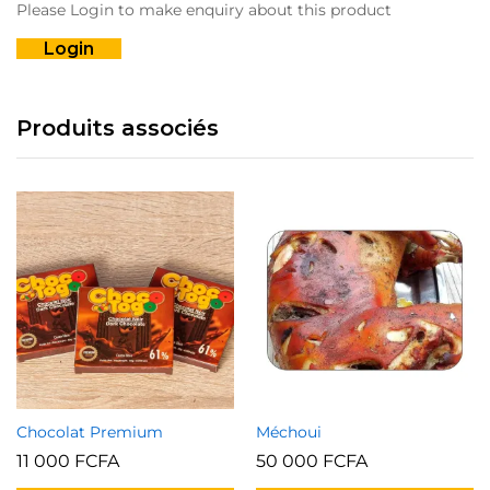
Please Login to make enquiry about this product
Login
Produits associés
Chocolat Premium
Méchoui
11 000
FCFA
50 000
FCFA
C