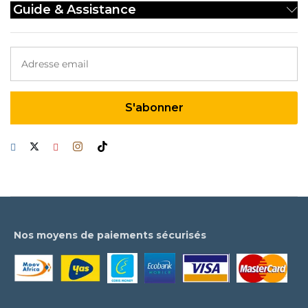
Guide & Assistance
x
x
n
x
Nos moyens de paiements sécurisés