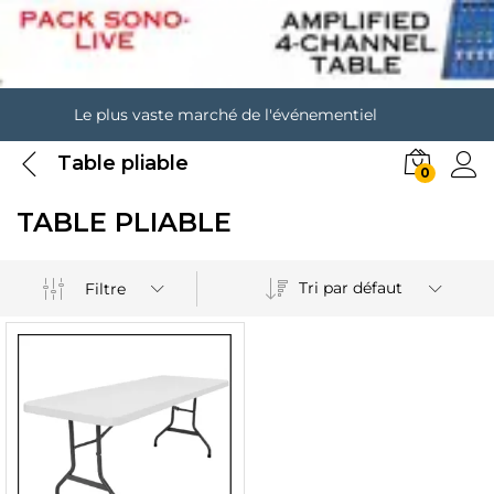
Le plus vaste marché de l'événementiel
Table pliable
0
TABLE PLIABLE
Tri par défaut
Filtre