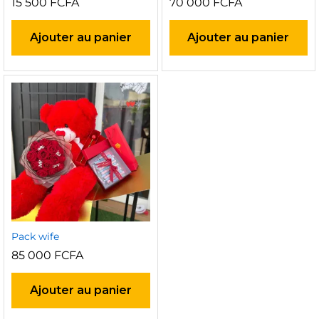
15 500
FCFA
70 000
FCFA
Ajouter au panier
Ajouter au panier
Pack wife
85 000
FCFA
x
x
n
x
Ajouter au panier