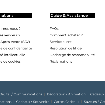
mations
Guide & Assistance
mmes-nous ?
FAQs
es vendeur ?
Comment acheter ?
 Après Vente (SAV)
Service client
ue de confidentialité
Résolution de litige
té intellectuelle
Décharge de responsabilité
ue de cookies
Réclamations
Digital / Communications
Décoration / Animation
Cadeaux 
cations
Cadeaux / Souvenirs
Cartes Cadeaux
Saveurs / G