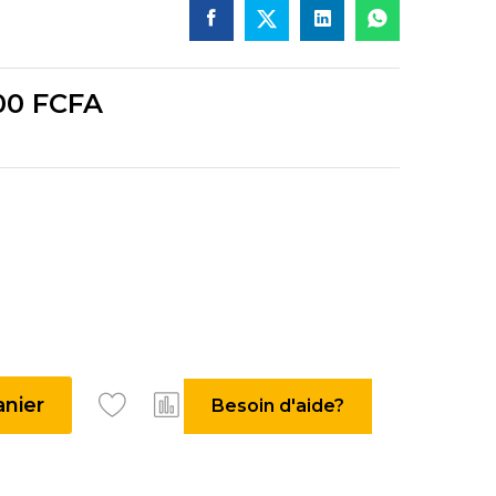
00
FCFA
anier
Besoin d'aide?