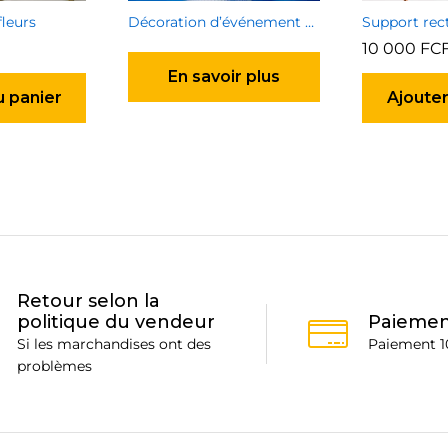
fleurs
Décoration d’événement de particulier
10 000
FC
En savoir plus
u panier
Ajouter
Retour selon la
politique du vendeur
Paiemen
Si les marchandises ont des
Paiement 1
problèmes