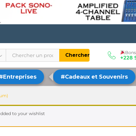
Bons
Chercher
+228 
#Entreprises
#Cadeaux et Souvenirs
ium)
dded to your wishlist