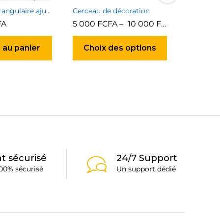
Support rectangulaire ajustable
Cerceau de décoration
FA
5 000
FCFA
–
10 000
FCFA
15 000
Ce
produit
 au panier
Choix des options
Ajou
a
plusieurs
variations.
Les
options
peuvent
être
choisies
sur
la
t sécurisé
24/7 Support
page
00% sécurisé
Un support dédié
du
produit