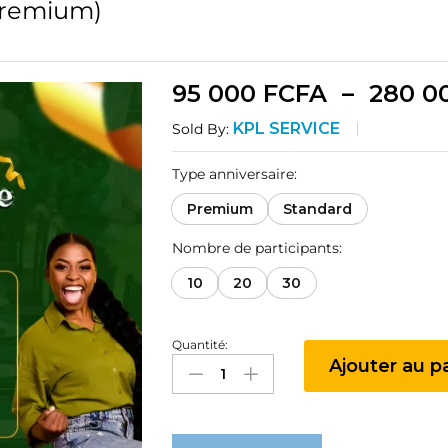
Premium)
95 000
FCFA
–
280 0
KPL SERVICE
Sold By:
Type anniversaire:
Premium
Standard
Nombre de participants:
10
20
30
Quantité:
Pack
Ajouter au p
anniversaire(Standard,
Premium)
quantité