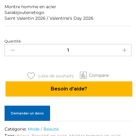
Montre homme en acier
Sarabijouterietogo
Saint Valentin 2026 / Valentine’s Day 2026
Quantité:
Montre
homme
en
acier
quantité
Compare
Liste de souhaits
Besoin d'aide?
Demander un devis
Catégorie:
Mode / Beauté
Tags:
bijoux
,
Bracelet en acier
,
Montre homme en acier