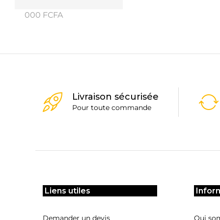
min
max
000 FCFA
Livraison sécurisée
Pour toute commande
Liens utiles
Infor
Demander un devis
Qui so