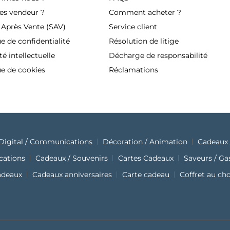
es vendeur ?
Comment acheter ?
 Après Vente (SAV)
Service client
ue de confidentialité
Résolution de litige
té intellectuelle
Décharge de responsabilité
ue de cookies
Réclamations
Digital / Communications
Décoration / Animation
Cadeaux 
cations
Cadeaux / Souvenirs
Cartes Cadeaux
Saveurs / G
adeaux
Cadeaux anniversaires
Carte cadeau
Coffret au ch