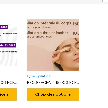
Type Épilation
 000
FCFA
10 000
FCFA
–
15 000
FCFA
Ce
Ce
produit
produit
tions
Choix des options
a
a
plusieurs
plusieurs