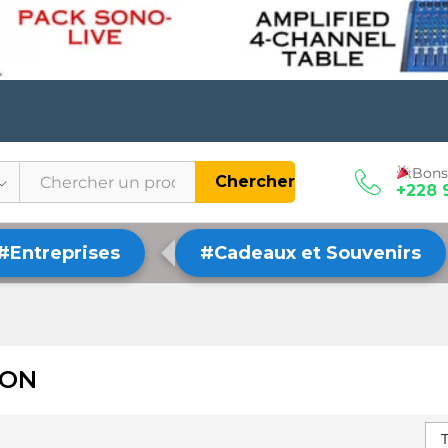
Bons
Chercher
+228 
#Entreprises
#Cadeaux et Souvenirs
ION
T