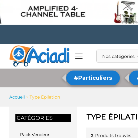
Nos catégories
#Particuliers
Accueil
»
Type Épilation
TYPE ÉPILAT
CATÉGORIES
Pack Vendeur
2
Produits trouvés