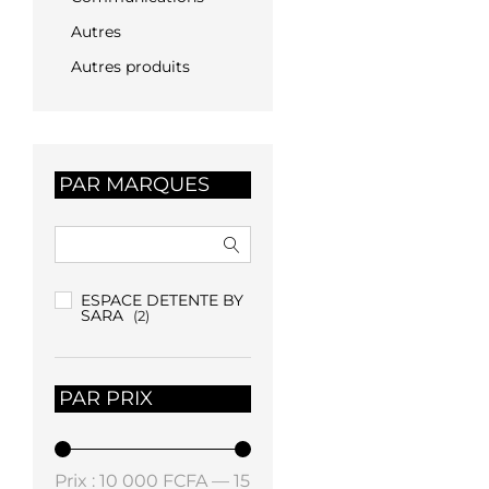
Autres
Autres produits
PAR MARQUES
ESPACE DETENTE BY
SARA
(2)
PAR PRIX
Prix
Prix
Prix :
10 000 FCFA
—
15