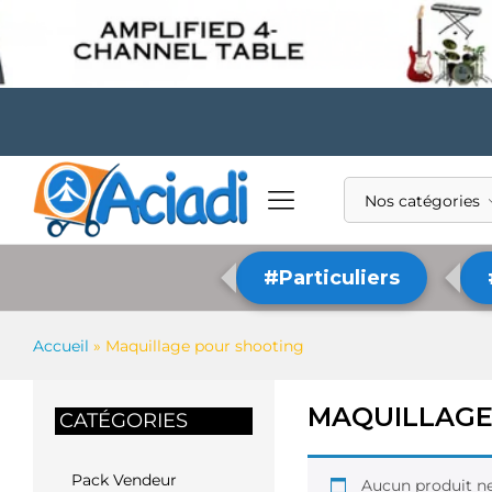
Nos catégories
#Particuliers
Accueil
»
Maquillage pour shooting
MAQUILLAGE
CATÉGORIES
Pack Vendeur
Aucun produit ne