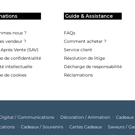
mations
Guide & Assistance
mmes-nous ?
FAQs
es vendeur ?
Comment acheter ?
 Après Vente (SAV)
Service client
ue de confidentialité
Résolution de litige
té intellectuelle
Décharge de responsabilité
ue de cookies
Réclamations
Digital / Communications
Décoration / Animation
Cadeaux 
cations
Cadeaux / Souvenirs
Cartes Cadeaux
Saveurs / G